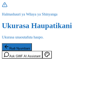
Halmashauri ya Wilaya ya Shinyanga
Ukurasa Haupatikani
Ukurasa unaoutafuta haupo.
Rudi Nyumbani
Ask GWF AI Assistant